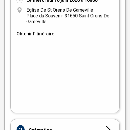
Le
mercredi 10 juin 2026
à
10h00
Eglise De St Orens De Gameville
Place du Souvenir, 31650 Saint Orens De
Gameville
Obtenir l'itinéraire
+
−
flet
|
©
treetMap