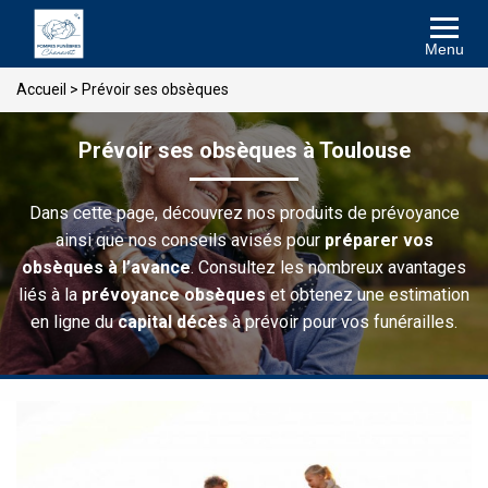
Menu
Accueil
>
Prévoir ses obsèques
Prévoir ses obsèques à Toulouse
Dans cette page, découvrez nos produits de prévoyance
ainsi que nos conseils avisés pour
préparer vos
obsèques à l’avance
. Consultez les nombreux avantages
liés à la
prévoyance obsèques
et obtenez une estimation
en ligne du
capital décès
à prévoir pour vos funérailles.