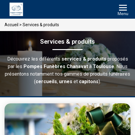
Menu
Accueil
>
Services & produits
Services & produits
Découvrez les différents
services & produits
proposés
par les
Pompes Funèbres Chanavat
à
Toulouse
. Nous
présentons notamment nos gammes de produits funéraires
(
cercueils
,
urnes
et
capitons
).